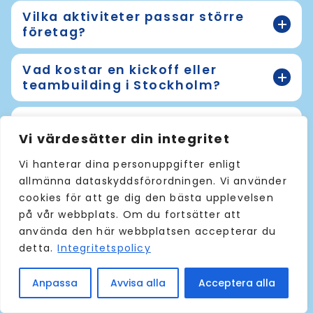
Vilka aktiviteter passar större
företag?
Vad kostar en kickoff eller
teambuilding i Stockholm?
Hur långt i förväg bör man boka
kickoff eller teambuilding i
Vi värdesätter din integritet
Stockholm?
Vi hanterar dina personuppgifter enligt
allmänna dataskyddsförordningen. Vi använder
Mer om Kickoff och
cookies för att ge dig den bästa upplevelsen
på vår webbplats. Om du fortsätter att
teambuilding
använda den här webbplatsen accepterar du
detta.
Integritetspolicy
Så planerar vi er
Anpassa
Avvisa alla
Acceptera alla
kickoff i Stockholm