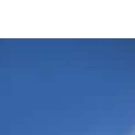
Vårt erbjudande
Case
Om oss