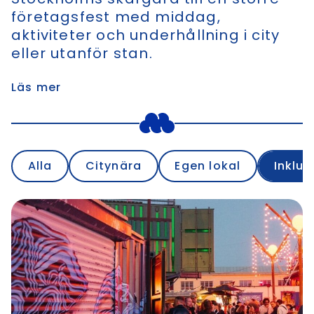
företagsfest med middag,
aktiviteter och underhållning i city
eller utanför stan.
Läs mer
Alla
Citynära
Egen lokal
Inklus