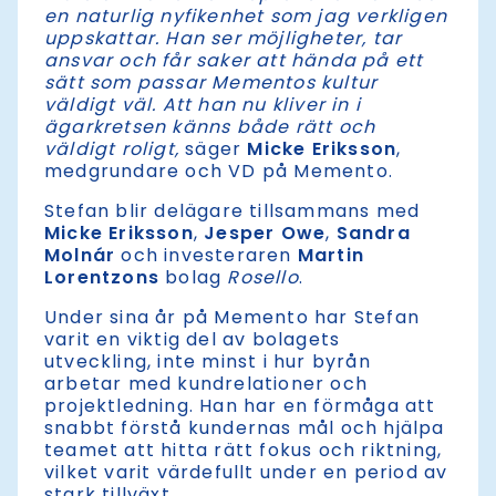
en naturlig nyfikenhet som jag verkligen
uppskattar. Han ser möjligheter, tar
ansvar och får saker att hända på ett
sätt som passar Mementos kultur
väldigt väl. Att han nu kliver in i
ägarkretsen känns både rätt och
väldigt roligt,
säger
Micke Eriksson
,
medgrundare och VD på Memento.
Stefan blir delägare tillsammans med
Micke Eriksson
,
Jesper Owe
,
Sandra
Molnár
och investeraren
Martin
Lorentzons
bolag
Rosello
.
Under sina år på Memento har Stefan
varit en viktig del av bolagets
utveckling, inte minst i hur byrån
arbetar med kundrelationer och
projektledning. Han har en förmåga att
snabbt förstå kundernas mål och hjälpa
teamet att hitta rätt fokus och riktning,
vilket varit värdefullt under en period av
stark tillväxt.