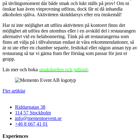
på tävlingsmoment där både smak och lukt ställs på prov! Om ni
önskar kan även vinprovning utföras, dock får ni då inhandla
alkoholen själva. Aktiviteten skräddarsys efter era önskemål!
Har ni inte möjlighet att utföra aktiviteten på kontoret finns det
möjlighet att utföra den utomhus eller i en avskild del i restaurangen
alternativt vid en helabonnering. Tänk på att restaurangerna som
finns att välja på i tillvalsrutan endast är våra rekommendationer, så
är ni ute efter en chambre separée, festlokal eller någon annan typ av
restaurang så tar vi gärna fram fler förslag som passar för just er
grupp.
Läs mer och boka
smakduellen och julbord
.
Fler artiklar
Riddargatan 38
114 57 Stockholm
info@mementoevent.se
+46 8 667 41 01
Experiences