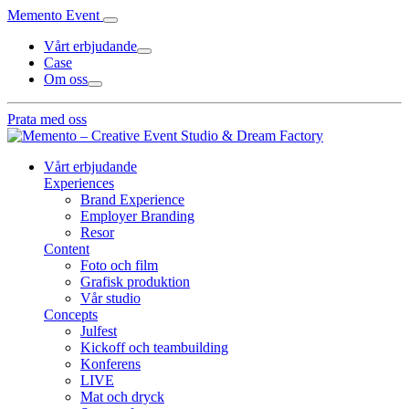
Memento Event
Vårt erbjudande
Case
Om oss
Prata med oss
Vårt erbjudande
Experiences
Brand Experience
Employer Branding
Resor
Content
Foto och film
Grafisk produktion
Vår studio
Concepts
Julfest
Kickoff och teambuilding
Konferens
LIVE
Mat och dryck