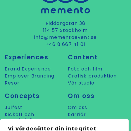
Riddargatan 38
114 57 Stockholm
info@mementoevent.se
+46 8 667 41 01
Experiences
Content
Brand Experience
Foto och film
Employer Branding
Grafisk produktion
Resor
Vår studio
Concepts
Om oss
Julfest
Om oss
Kickoff och
Karriär
teambuilding
Prata med oss
Konferens
Vi värdesätter din integritet