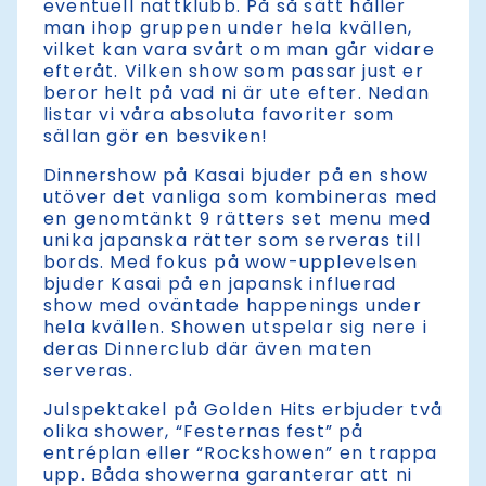
eventuell nattklubb. På så sätt håller
man ihop gruppen under hela kvällen,
vilket kan vara svårt om man går vidare
efteråt. Vilken show som passar just er
beror helt på vad ni är ute efter. Nedan
listar vi våra absoluta favoriter som
sällan gör en besviken!
Dinnershow på Kasai bjuder på en show
utöver det vanliga som kombineras med
en genomtänkt 9 rätters set menu med
unika japanska rätter som serveras till
bords. Med fokus på wow-upplevelsen
bjuder Kasai på en japansk influerad
show med oväntade happenings under
hela kvällen. Showen utspelar sig nere i
deras Dinnerclub där även maten
serveras.
Julspektakel på Golden Hits erbjuder två
olika shower, “Festernas fest” på
entréplan eller “Rockshowen” en trappa
upp. Båda showerna garanterar att ni