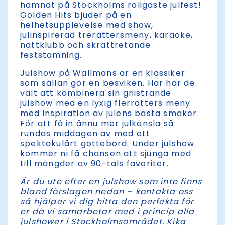
hamnat på Stockholms roligaste julfest!
Golden Hits bjuder på en
helhetsupplevelse med show,
julinspirerad trerättersmeny, karaoke,
nattklubb och skrattretande
feststämning.
Julshow på Wallmans är en klassiker
som sällan gör en besviken. Här har de
valt att kombinera sin gnistrande
julshow med en lyxig flerrätters meny
med inspiration av julens bästa smaker.
För att få in ännu mer julkänsla så
rundas middagen av med ett
spektakulärt gottebord. Under julshow
kommer ni få chansen att sjunga med
till mängder av 90-tals favoriter.
Är du ute efter en julshow som inte finns
bland förslagen nedan – kontakta oss
så hjälper vi dig hitta den perfekta för
er då vi samarbetar med i princip alla
julshower i Stockholmsområdet. Kika