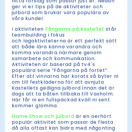
hitta förslag som passar just er. Nedan
ger vi er tips på de aktiviteter och
julbord som brukar vara populära av
våra kunder.
I aktiviteten
Fångarna på Kastellet
står
teambuilding i fokus
och lagaktiviteterna är ett perfekt sätt
att både lära känna varandra och
komma varandra närmare genom
samarbete och kommunikation.
Aktiviteten är baserad på tv4´s
populära serie ”Fångarna på fortet”.
Efter att vinnarna har korats så byter ni
om till festkläderna för att avnjuta
Kastellets gedigna julbord innan det är
dags att ta båten tillbaka till Vaxholm.
Här får ni en fullspäckad kväll ni sent
kommer glömma.
Game Show och julbord
är en oerhört
populär aktivitet som passar de flesta
då alla oftast kan bidra med någonting