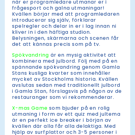
när er programledare utmanar er i
frågesport och galna utmaningar!
Kvällen börjar med att programledaren
introducerar sig själv, förklarar
spelregler och delar in er i lag innan ni
kliver in i den häftiga studion.
Belysningen, skärmarna och scenen får
det att kännas precis som på tv.
Spökvandring
är en mysig aktivitet att
kombinera med julbord. Följ med på en
spännande spökvandring genom Gamla
Stans kusliga kvarter som innehåller
mycket av Stockholms historia. Kvällen
avslutas sedan med traditionellt julbord
i Gamla Stan, förslagsvis på någon av de
restauranger som vi rekommenderar.
X-mas Game
som bjuder på en rolig
utmaning i form av ett quiz med jultema
är en perfekt ice breaker i början av
kvällen där alla får alla delaktiga. Med
hjälp av surfplattor och 3-5 personer i