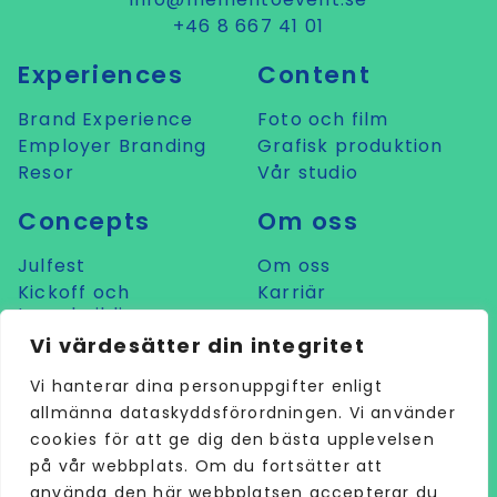
+46 8 667 41 01
Experiences
Content
Brand Experience
Foto och film
Employer Branding
Grafisk produktion
Resor
Vår studio
Concepts
Om oss
Julfest
Om oss
Kickoff och
Karriär
teambuilding
Prata med oss
Konferens
Vi värdesätter din integritet
LIVE
Vi hanterar dina personuppgifter enligt
Mat och dryck
allmänna dataskyddsförordningen. Vi använder
Sommarfest
cookies för att ge dig den bästa upplevelsen
på vår webbplats. Om du fortsätter att
använda den här webbplatsen accepterar du