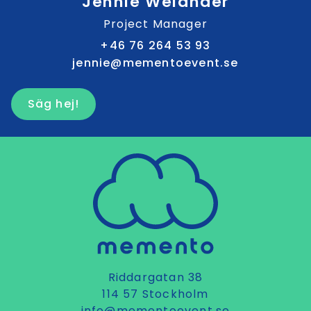
Jennie Welander
Project Manager
+46 76 264 53 93
jennie@mementoevent.se
Säg hej!
Riddargatan 38
114 57 Stockholm
info@mementoevent.se