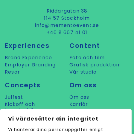
Riddargatan 38
114 57 Stockholm
info@mementoevent.se
+46 8 667 41 01
Experiences
Content
Brand Experience
Foto och film
Employer Branding
Grafisk produktion
Resor
Vår studio
Concepts
Om oss
Julfest
Om oss
Kickoff och
Karriär
teambuilding
Prata med oss
Konferens
Vi värdesätter din integritet
LIVE
Vi hanterar dina personuppgifter enligt
Mat och dryck