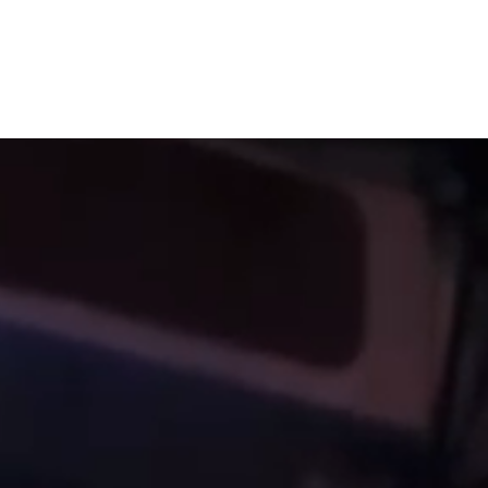
Vårt erbjudande
Case
Om oss